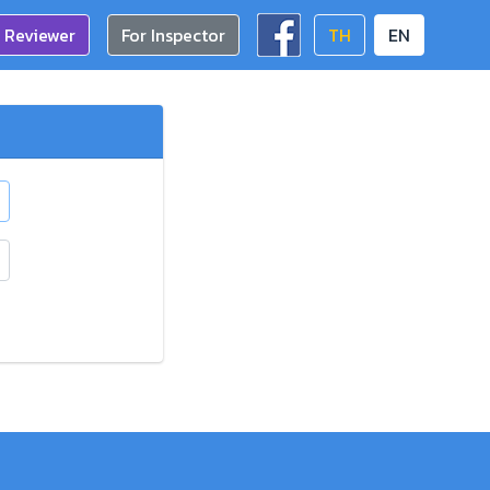
 Reviewer
For Inspector
TH
EN