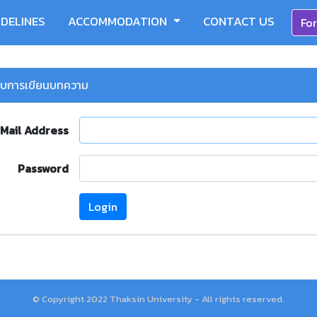
IDELINES
ACCOMMODATION
CONTACT US
For
แบบการเขียนบทความ
Mail Address
Password
Login
© Copyright 2022 Thaksin University - All rights reserved.